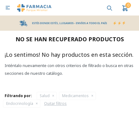
0

MI CUENTA
Bebes y Maternidad
Cuidado Personal
Salud
Nutr
NO SE HAN RECUPERADO PRODUCTOS
Pañales y Toallitas
¡Lo sentimos! No hay productos en esta sección.
Inténtalo nuevamente con otros criterios de filtrado o busca en otras
Lactancia y Nutrición
secciones de nuestro catálogo.
Higiene y Bienestar
Filtrando por:
Salud
Medicamentos
Endocrinología
Quitar filtros