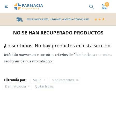
0

MI CUENTA
Bebes y Maternidad
Cuidado Personal
Salud
Nutr
NO SE HAN RECUPERADO PRODUCTOS
Pañales y Toallitas
¡Lo sentimos! No hay productos en esta sección.
Inténtalo nuevamente con otros criterios de filtrado o busca en otras
Lactancia y Nutrición
secciones de nuestro catálogo.
Higiene y Bienestar
Filtrando por:
Salud
Medicamentos
Dermatología
Quitar filtros