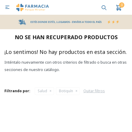
0

MI CUENTA
Bebes y Maternidad
Cuidado Personal
Salud
Nutr
NO SE HAN RECUPERADO PRODUCTOS
Pañales y Toallitas
¡Lo sentimos! No hay productos en esta sección.
Inténtalo nuevamente con otros criterios de filtrado o busca en otras
Lactancia y Nutrición
secciones de nuestro catálogo.
Higiene y Bienestar
Filtrando por:
Salud
Botiquín
Quitar filtros