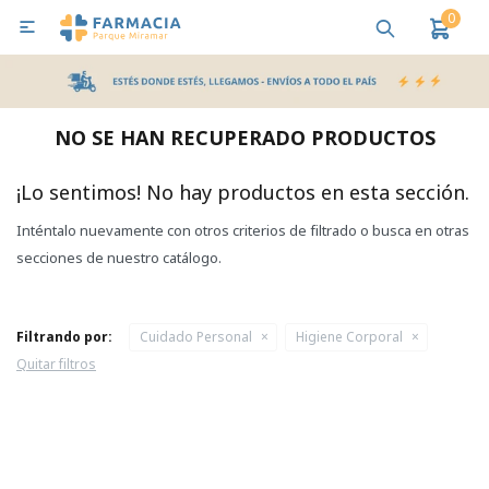
0

MI CUENTA
Bebes y Maternidad
Cuidado Personal
Salud
Nutr
NO SE HAN RECUPERADO PRODUCTOS
Pañales y Toallitas
¡Lo sentimos! No hay productos en esta sección.
Inténtalo nuevamente con otros criterios de filtrado o busca en otras
Lactancia y Nutrición
secciones de nuestro catálogo.
Higiene y Bienestar
Filtrando por:
Cuidado Personal
Higiene Corporal
Quitar filtros