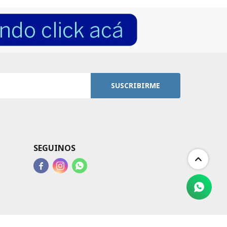
SUSCRIBIRME
SEGUINOS


