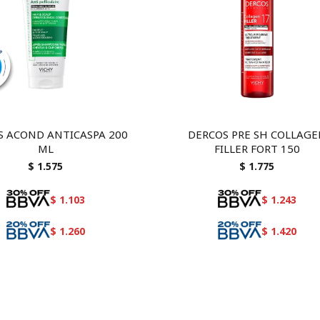
S ACOND ANTICASPA 200
DERCOS PRE SH COLLAG
ML
FILLER FORT 150
$
1.575
$
1.775
$
1.103
$
1.243
$
1.260
$
1.420