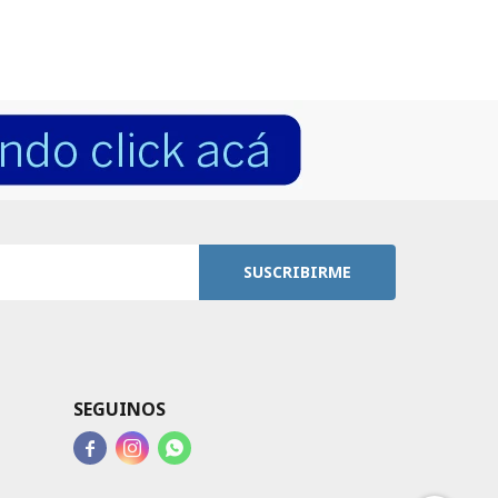
SUSCRIBIRME
SEGUINOS


