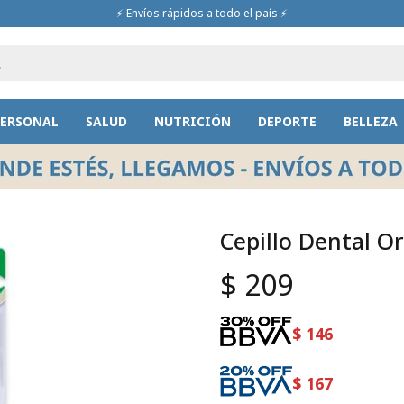
⚡ Envíos rápidos a todo el país ⚡
PERSONAL
SALUD
NUTRICIÓN
DEPORTE
BELLEZA
Cepillo Dental O
$
209
$
146
$
167