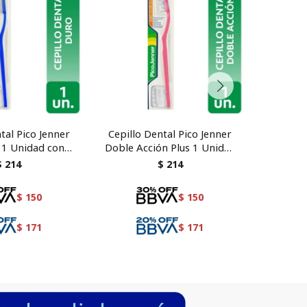
tal Pico Jenner
Cepillo Dental Pico Jenner
Cepillo
 1 Unidad con
Doble Acción Plus 1 Unidad
Ult
tector.
con protector.
$
214
$
214
$
150
$
150
$
171
$
171