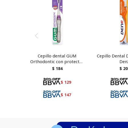
Cepillo dental GUM
Cepillo Dental 
Orthodontic con protector
Den
124
$
184
$
20
$
129
$
147