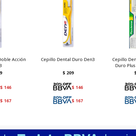
Doble Acción
Cepillo Dental Duro Den3
Cepillo Den
3
Duro Plus
pro
9
$
209
$
146
$
146
$
167
$
167