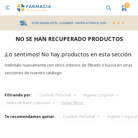
0

MI CUENTA
Bebes y Maternidad
Cuidado Personal
Salud
Nutr
NO SE HAN RECUPERADO PRODUCTOS
Pañales y Toallitas
¡Lo sentimos! No hay productos en esta sección.
Inténtalo nuevamente con otros criterios de filtrado o busca en otras
Lactancia y Nutrición
secciones de nuestro catálogo.
Higiene y Bienestar
Filtrando por:
Cuidado Personal
Higiene Corporal
Geles de Baño y Jabones
Quitar filtros
Te recomendamos quitar:
Cuidado Personal
Higiene Corporal