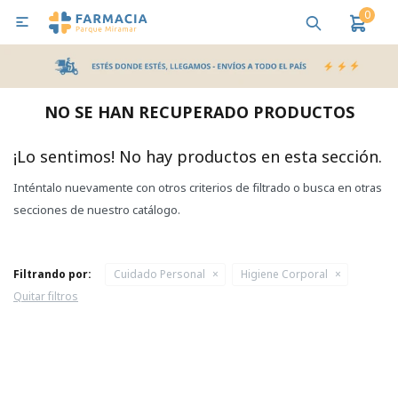
0

MI CUENTA
Bebes y Maternidad
Cuidado Personal
Salud
Nutr
NO SE HAN RECUPERADO PRODUCTOS
Pañales y Toallitas
¡Lo sentimos! No hay productos en esta sección.
Inténtalo nuevamente con otros criterios de filtrado o busca en otras
Lactancia y Nutrición
secciones de nuestro catálogo.
Higiene y Bienestar
Filtrando por:
Cuidado Personal
Higiene Corporal
Quitar filtros