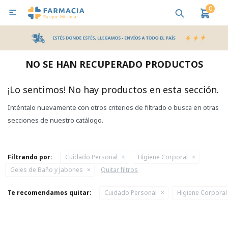
0

MI CUENTA
Bebes y Maternidad
Cuidado Personal
Salud
Nutr
NO SE HAN RECUPERADO PRODUCTOS
Pañales y Toallitas
¡Lo sentimos! No hay productos en esta sección.
Inténtalo nuevamente con otros criterios de filtrado o busca en otras
Lactancia y Nutrición
secciones de nuestro catálogo.
Higiene y Bienestar
Filtrando por:
Cuidado Personal
Higiene Corporal
Geles de Baño y Jabones
Quitar filtros
Te recomendamos quitar:
Cuidado Personal
Higiene Corporal