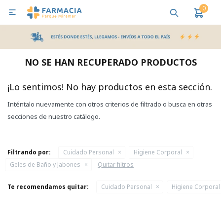
0

MI CUENTA
Bebes y Maternidad
Cuidado Personal
Salud
Nutr
NO SE HAN RECUPERADO PRODUCTOS
Pañales y Toallitas
¡Lo sentimos! No hay productos en esta sección.
Inténtalo nuevamente con otros criterios de filtrado o busca en otras
Lactancia y Nutrición
secciones de nuestro catálogo.
Higiene y Bienestar
Filtrando por:
Cuidado Personal
Higiene Corporal
Geles de Baño y Jabones
Quitar filtros
Te recomendamos quitar:
Cuidado Personal
Higiene Corporal