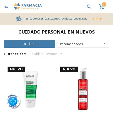
0

MI CUENTA
Bebes y Maternidad
Cuidado Personal
Salud
Nutr
CUIDADO PERSONAL EN NUEVOS
Pañales y Toallitas
Recomendados
Filtrando por:
Cuidado Personal
Lactancia y Nutrición
Higiene y Bienestar