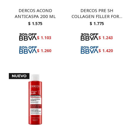
DERCOS ACOND
DERCOS PRE SH
ANTICASPA 200 ML
COLLAGEN FILLER FORT
150
$
1.575
$
1.775
$
1.103
$
1.243
$
1.260
$
1.420