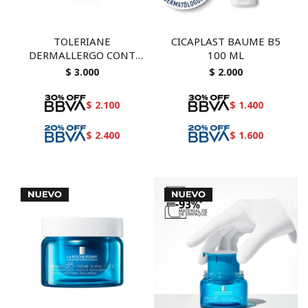
TOLERIANE
CICAPLAST BAUME B5
DERMALLERGO CONT
100 ML
OJOS 20 ML
$
3.000
$
2.000
$
2.100
$
1.400
$
2.400
$
1.600