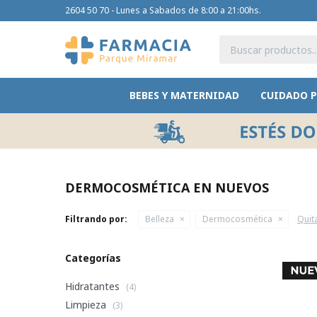
2604 50 70 - Lunes a Sabados de 8:00 a 21:00hs.
BEBES Y MATERNIDAD
CUIDADO 
DERMOCOSMÉTICA EN NUEVOS
Filtrando por:
Belleza
Dermocosmética
Quita
Categorías
Hidratantes
(4)
Limpieza
(3)