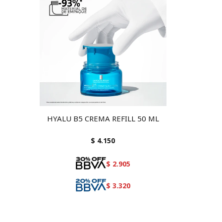
HYALU B5 CREMA REFILL 50 ML
$
4.150
$
2.905
$
3.320