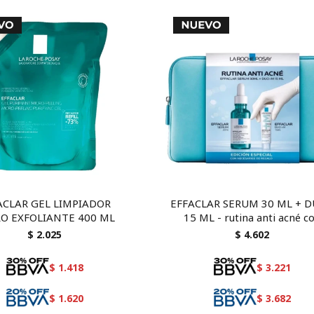
ACLAR GEL LIMPIADOR
EFFACLAR SERUM 30 ML + 
O EXFOLIANTE 400 ML
15 ML - rutina anti acné c
necessaire de regalo
$
2.025
$
4.602
$
1.418
$
3.221
$
1.620
$
3.682