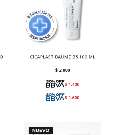
GO
CICAPLAST BAUME B5 100 ML
$
2.000
$
1.400
$
1.600