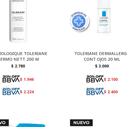
IOLOGIQUE TOLERIANE
TOLERIANE DERMALLER
ERMO NETT 200 M
CONT OJOS 20 ML
$
2.780
$
3.000
$
1.946
$
2.100
$
2.224
$
2.400