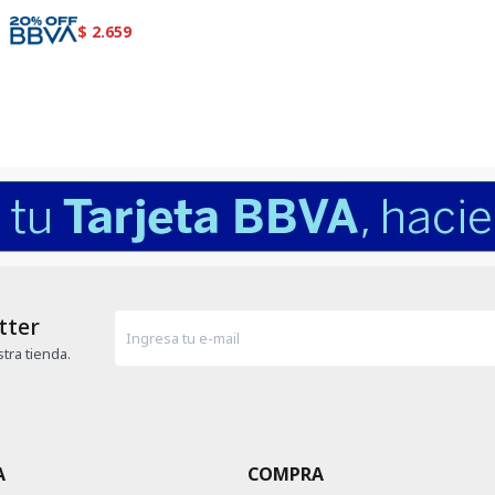
$
2.659
tter
tra tienda.
A
COMPRA