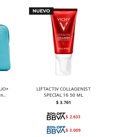
DUO+
LIFTACTIV COLLAGENIST
on
SPECIAL 16 50 ML
$
3.761
$
2.633
$
3.009