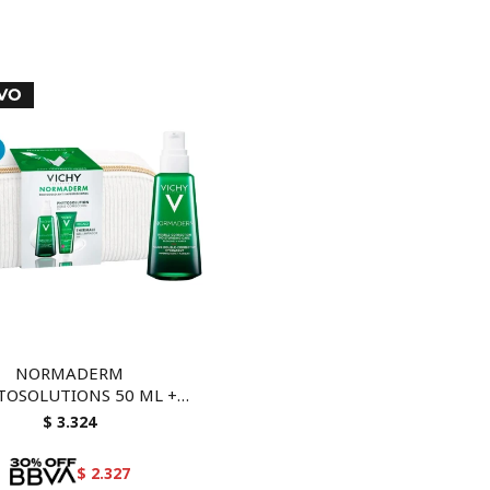
NORMADERM
TOSOLUTIONS 50 ML +
ADERM THERMALE GEL
$
3.324
LIMPIADOR 50 ML
$
2.327