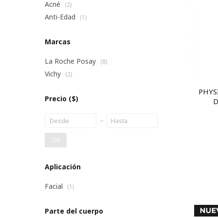
Acné
(2)
Anti-Edad
(1)
Marcas
La Roche Posay
(8)
Vichy
(2)
PHYS
Precio
($)
D
OK
Aplicación
Facial
(1)
Parte del cuerpo