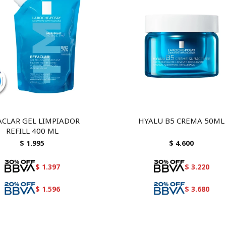
ACLAR GEL LIMPIADOR
HYALU B5 CREMA 50ML
REFILL 400 ML
$
1.995
$
4.600
$
1.397
$
3.220
$
1.596
$
3.680