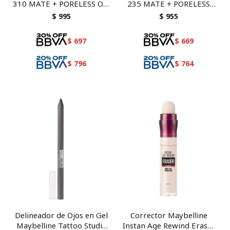
310 MATE + PORELESS OIL
235 MATE + PORELESS
CONTROL
NORMAL TO OIL
$
995
$
955
$
697
$
669
$
796
$
764
Delineador de Ojos en Gel
Corrector Maybelline
Maybelline Tattoo Studio
Instan Age Rewind Eraser