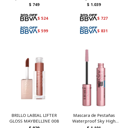
Liner Intense Charcoral
Honey #110
$
749
$
1.039
#901
$
524
$
727
$
599
$
831
BRILLO LABIAL LIFTER
Mascara de Pestañas
GLOSS MAYBELLINE 008
Waterproof Sky High
#802
$
929
$
1.101