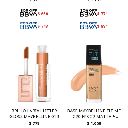
$
650
$
771
$
743
$
881
BRILLO LABIAL LIFTER
BASE MAYBELLINE FIT ME
GLOSS MAYBELLINE 019
220 FPS 22 MATTE +
PROLESS OIL CONTROL
$
779
$
1.069