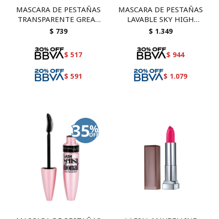
MASCARA DE PESTAÑAS
MASCARA DE PESTAÑAS
TRANSPARENTE GREAT
LAVABLE SKY HIGH
LASH MAYBELLINE - Gel
NEGRO COSMICO
$
739
$
1.349
transparente de cejas y
pestañas (WSH)
$
517
$
944
$
591
$
1.079