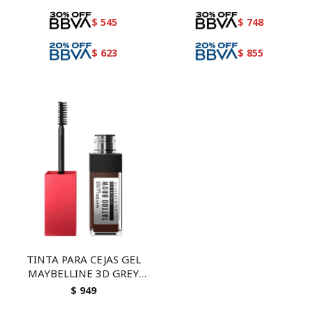
$
545
$
748
$
623
$
855
TINTA PARA CEJAS GEL
MAYBELLINE 3D GREY
BROWN
$
949