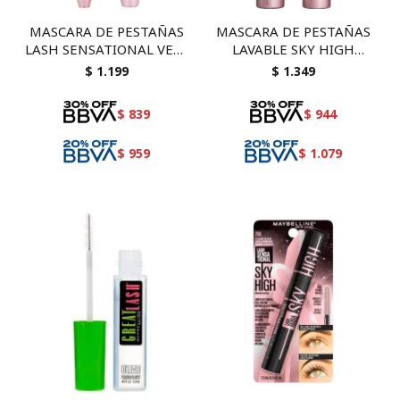
MASCARA DE PESTAÑAS
MASCARA DE PESTAÑAS
LASH SENSATIONAL VERY
LAVABLE SKY HIGH
BLACK WATERPROOF
VOLUMEN VERY BLACK
$
1.199
$
1.349
MAYBELLINE 801
$
839
$
944
$
959
$
1.079