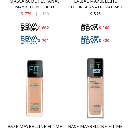
MASCARA DE PESTAÑAS
LABIAL MAYBELLINE
MAYBELLINE LASH
COLOR SENSATIONAL 680
SENSATIONAL #254
$
779
$
1.199
$
525
$
662
$
368
$
701
$
420
BASE MAYBELLINE FIT ME
BASE MAYBELLINE FIT ME