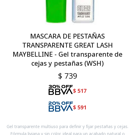
MASCARA DE PESTAÑAS
TRANSPARENTE GREAT LASH
MAYBELLINE - Gel transparente de
cejas y pestañas (WSH)
$
739
$
517
$
591
Gel transparente multiuso para definir y fijar pestañas y cejas.
Fórmula liviana y sin color, ideal para un acabado natural o