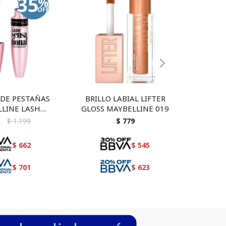
DE PESTAÑAS
BRILLO LABIAL LIFTER
BRILL
LINE LASH
GLOSS MAYBELLINE 019
GLOSS
IONAL #254
$
1.199
$
779
$
662
$
545
$
701
$
623