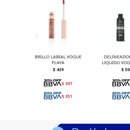
BRILLO LABIAL VOGUE
DELINEADOR
PLAYA
LIQUIDO VOG
NEG
$
439
$
50
$
307
$
351