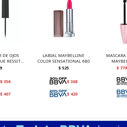
 DE OJOS
LABIAL MAYBELLINE
MASCARA 
UE RESSIT
COLOR SENSATIONAL 680
MAYBEL
RO
SENSAT
9
$
525
$
779
$
356
$
368
$
407
$
420