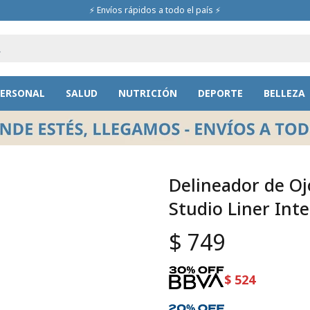
⚡ Envíos rápidos a todo el país ⚡
PERSONAL
SALUD
NUTRICIÓN
DEPORTE
BELLEZA
Delineador de Oj
Studio Liner Int
$
749
$
524