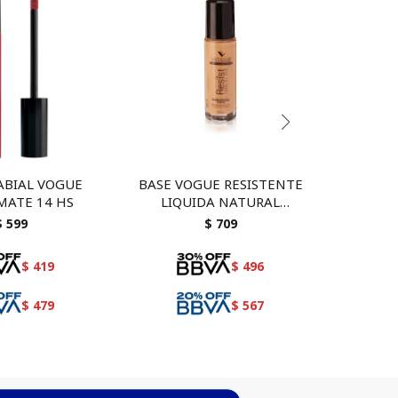
ABIAL VOGUE
BASE VOGUE RESISTENTE
MASCA
MATE 14 HS
LIQUIDA NATURAL
TRANS
ACABADO MATE
LASH M
$
599
$
709
transp
pe
$
419
$
496
$
479
$
567