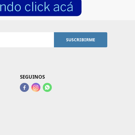
SUSCRIBIRME
SEGUINOS


