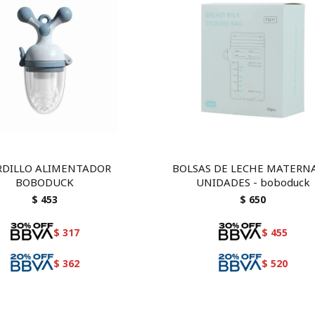
DILLO ALIMENTADOR
BOLSAS DE LECHE MATERN
BOBODUCK
UNIDADES - boboduck
$
453
$
650
$
317
$
455
$
362
$
520