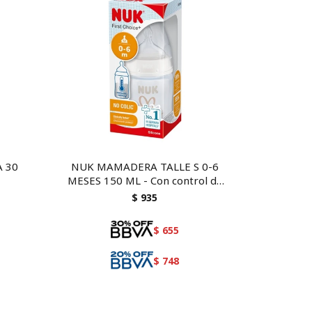
A 30
NUK MAMADERA TALLE S 0-6
MESES 150 ML - Con control de
temperatura
$
935
$
655
$
748