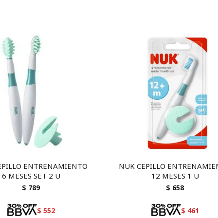
EPILLO ENTRENAMIENTO
NUK CEPILLO ENTRENAMI
6 MESES SET 2 U
12 MESES 1 U
$
789
$
658
$
552
$
461