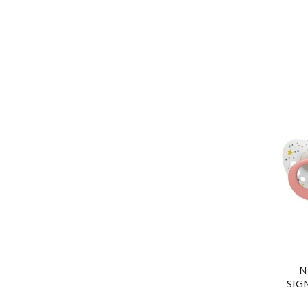
N
SIG