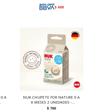
$
608
 0 A
NUK CHUPETE FOR NATURE 0 A
6 MESES 2 UNIDADES -
ortodóntico y sostenible
$
760