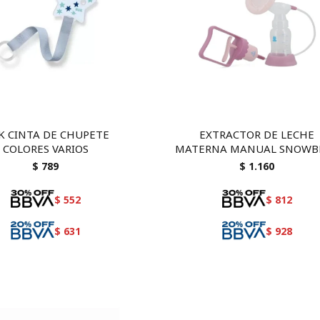
K CINTA DE CHUPETE
EXTRACTOR DE LECHE
COLORES VARIOS
MATERNA MANUAL SNOWB
$
789
$
1.160
$
552
$
812
$
631
$
928