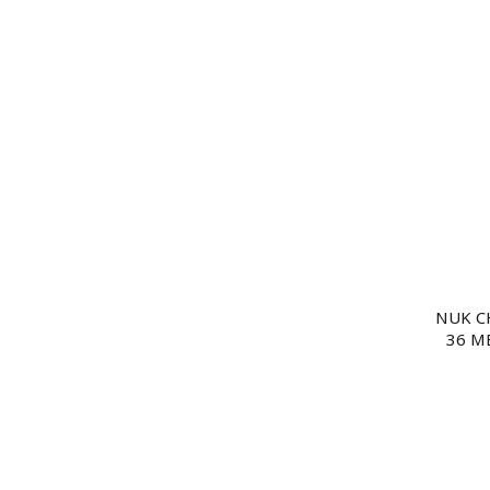
NUK C
36 ME