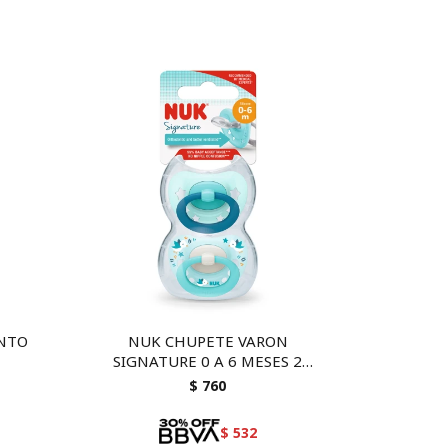
ENTO
NUK CHUPETE VARON
SIGNATURE 0 A 6 MESES 2
UNIDADES
$
760
$
532