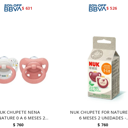
$
631
$
526
UK CHUPETE NENA
NUK CHUPETE FOR NATURE
NATURE 0 A 6 MESES 2
6 MESES 2 UNIDADES -
UNIDADES
ortodóntico y sostenible
$
760
$
760