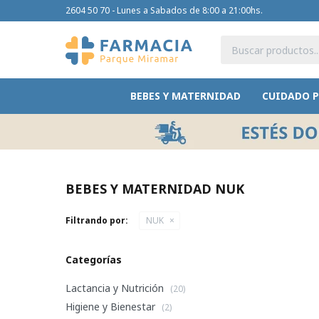
2604 50 70 - Lunes a Sabados de 8:00 a 21:00hs.
BEBES Y MATERNIDAD
CUIDADO 
BEBES Y MATERNIDAD NUK
Filtrando por:
NUK
Categorías
Lactancia y Nutrición
(20)
Higiene y Bienestar
(2)