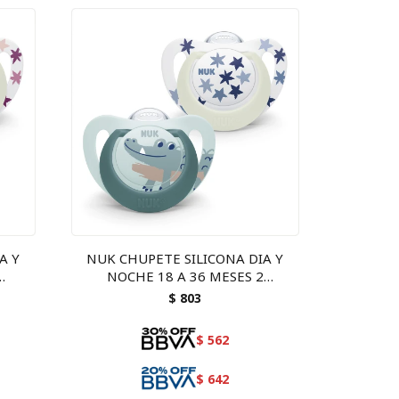
A Y
NUK CHUPETE SILICONA DIA Y
NOCHE 18 A 36 MESES 2
UNIDADES - nena o varon
$
803
$
562
$
642