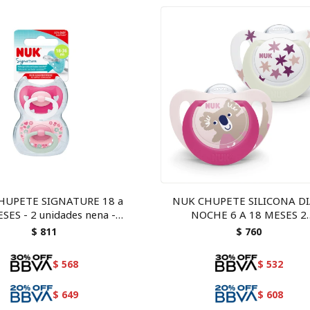
HUPETE SIGNATURE 18 a
NUK CHUPETE SILICONA DI
SES - 2 unidades nena -
NOCHE 6 A 18 MESES 2
varon
UNIDADES - nena
$
811
$
760
$
568
$
532
$
649
$
608