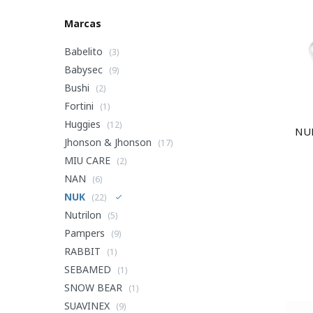
Marcas
Babelito
(3)
Babysec
(9)
Bushi
(2)
Fortini
(1)
Huggies
(12)
NU
Jhonson & Jhonson
(17)
MIU CARE
(2)
NAN
(6)
NUK
(22)
Nutrilon
(5)
Pampers
(9)
RABBIT
(1)
SEBAMED
(1)
SNOW BEAR
(1)
SUAVINEX
(9)