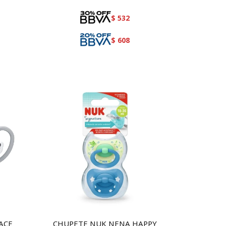
$
532
$
608
ACE
CHUPETE NUK NENA HAPPY