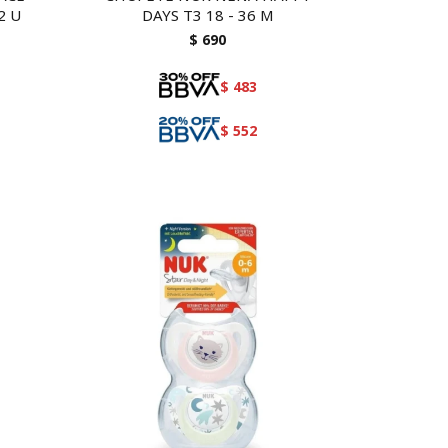
2 U
DAYS T3 18 - 36 M
$
690
$
483
$
552