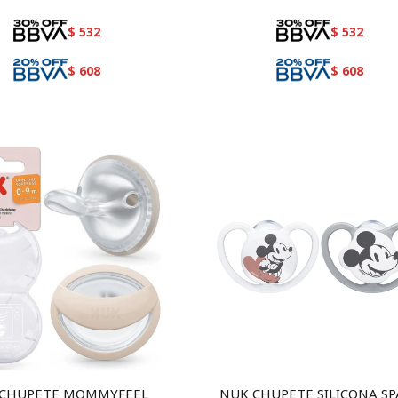
$
532
$
532
$
608
$
608
 CHUPETE MOMMYFEEL
NUK CHUPETE SILICONA SP