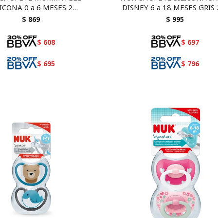
LICONA 0 a 6 MESES 2
DISNEY 6 a 18 MESES GRIS 
unidades
$
869
$
995
$
608
$
697
$
695
$
796