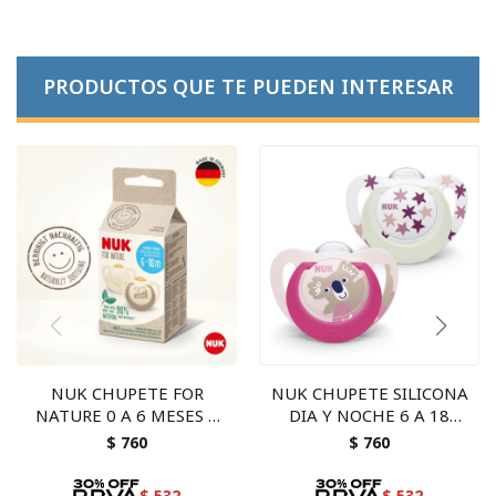
PRODUCTOS QUE TE PUEDEN INTERESAR
NUK CHUPETE FOR
NUK CHUPETE SILICONA
NATURE 0 A 6 MESES 2
DIA Y NOCHE 6 A 18
UNIDADES - ortodóntico
MESES 2 UNIDADES -
$
760
$
760
y sostenible
nena
$
532
$
532