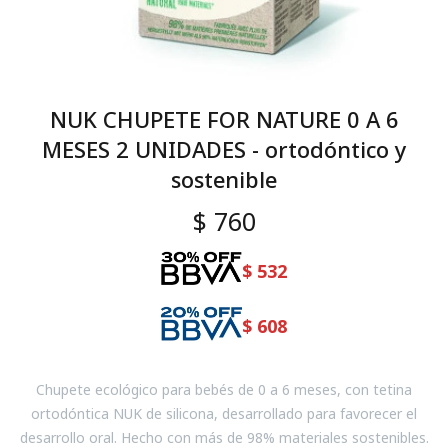
NUK CHUPETE FOR NATURE 0 A 6
MESES 2 UNIDADES - ortodóntico y
sostenible
$
760
$
532
$
608
Chupete ecológico para bebés de 0 a 6 meses, con tetina
ortodóntica NUK de silicona, desarrollado para favorecer el
desarrollo oral. Hecho con más de 98% materiales sostenibles.