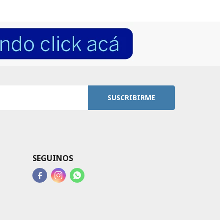
SUSCRIBIRME
SEGUINOS


