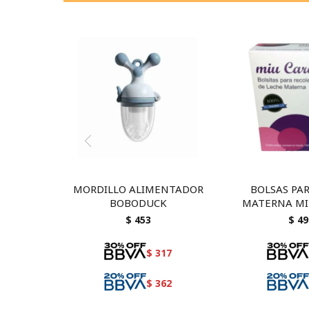
MORDILLO ALIMENTADOR
BOLSAS PA
BOBODUCK
MATERNA MI
UNIDA
$
453
$
49
$
317
$
362