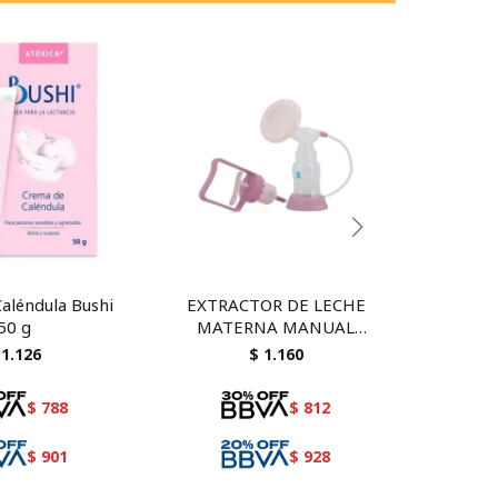
aléndula Bushi
EXTRACTOR DE LECHE
Escudos
50 g
MATERNA MANUAL
SNOWBEAR
1.126
$
1.160
$
788
$
812
$
901
$
928