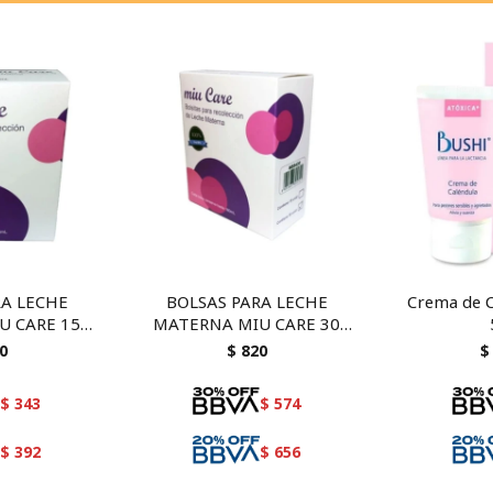
RA LECHE
BOLSAS PARA LECHE
Crema de C
U CARE 15
MATERNA MIU CARE 30
DES
UNIDADES
0
$
820
$
$
343
$
574
$
392
$
656