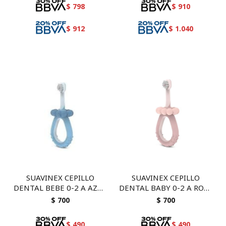
$
798
$
910
$
912
$
1.040
SUAVINEX CEPILLO
SUAVINEX CEPILLO
DENTAL BEBE 0-2 A AZUL
DENTAL BABY 0-2 A ROSA
903455
903462
$
700
$
700
$
490
$
490