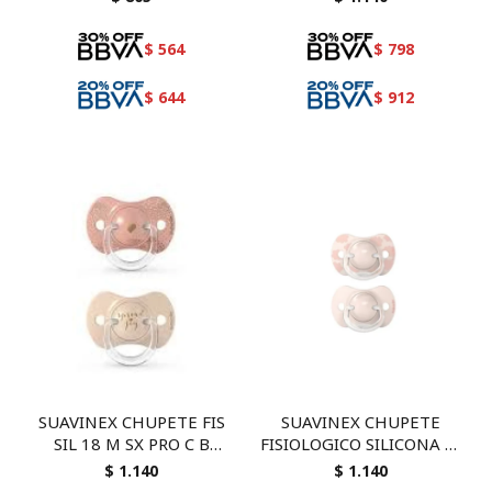
$
564
$
798
$
644
$
912
SUAVINEX CHUPETE FIS
SUAVINEX CHUPETE
SIL 18 M SX PRO C B
FISIOLOGICO SILICONA 0-
74933
6 M SX PRO ROSA 82785
$
1.140
$
1.140