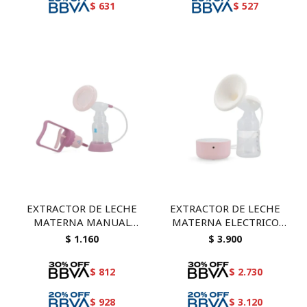
$
631
$
527
EXTRACTOR DE LECHE
EXTRACTOR DE LECHE
MATERNA MANUAL
MATERNA ELECTRICO
SNOWBEAR
SNOWBEAR
$
1.160
$
3.900
$
812
$
2.730
$
928
$
3.120