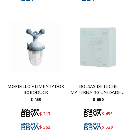
MORDILLO ALIMENTADOR
BOLSAS DE LECHE
BOBODUCK
MATERNA 30 UNIDADES -
boboduck
$
453
$
650
$
317
$
455
$
362
$
520