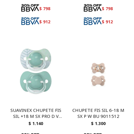
$
798
$
798
$
912
$
912
SUAVINEX CHUPETE FIS
CHUPETE FIS SIL 6-18 M
SIL +18 M SX PRO D V
SX P W BU 9011512
83072
$
1.140
$
1.300