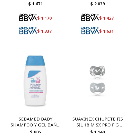
$
1.671
$
2.039
$
1.170
$
1.427
$
1.337
$
1.631
SEBAMED BABY
SUAVINEX CHUPETE FIS
SHAMPOO Y GEL BAÑO
SIL 18 M SX PRO F G
200 ML
74957
$
805
$
1.140