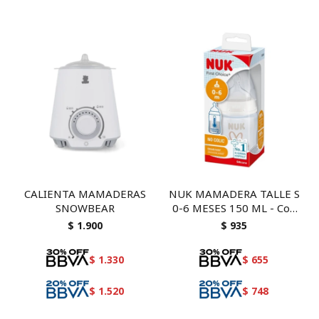
CALIENTA MAMADERAS
NUK MAMADERA TALLE S
SNOWBEAR
0-6 MESES 150 ML - Con
control de temperatura
$
1.900
$
935
$
1.330
$
655
$
1.520
$
748