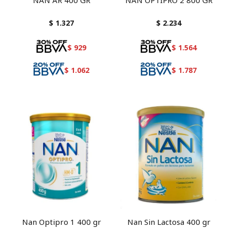
NAN AR 400 GR
NAN OPTIPRO 2 800 GR
$
1.327
$
2.234
$
929
$
1.564
$
1.062
$
1.787
Nan Optipro 1 400 gr
Nan Sin Lactosa 400 gr