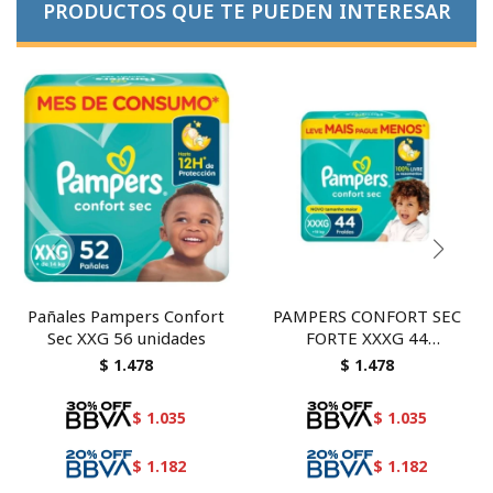
PRODUCTOS QUE TE PUEDEN INTERESAR
Pañales Pampers Confort
PAMPERS CONFORT SEC
Sec XXG 56 unidades
FORTE XXXG 44
PAÑALES
$
1.478
$
1.478
$
1.035
$
1.035
$
1.182
$
1.182