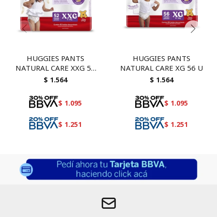
HUGGIES PANTS
HUGGIES PANTS
NATURAL CARE XXG 52
NATURAL CARE XG 56 U
U
$
1.564
$
1.564
$
1.095
$
1.095
$
1.251
$
1.251