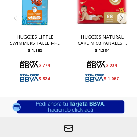
HUGGIES LITTLE
HUGGIES NATURAL
SWIMMERS TALLE M-G
CARE M 68 PAÑALES +
10 UNID
TOALLITAS
$
1.105
$
1.334
$
774
$
934
$
884
$
1.067