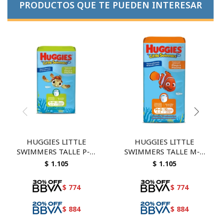
PRODUCTOS QUE TE PUEDEN INTERESAR
HUGGIES LITTLE
HUGGIES LITTLE
SWIMMERS TALLE P-M
SWIMMERS TALLE M-G
11 UNID
10 UNID
$
1.105
$
1.105
$
774
$
774
$
884
$
884