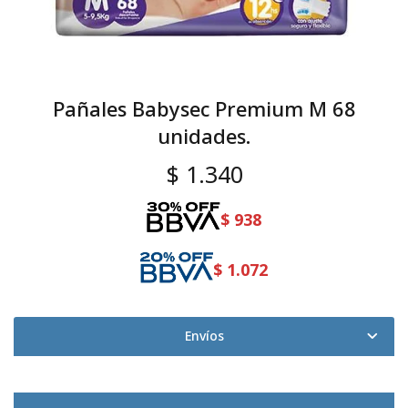
Pañales Babysec Premium M 68
unidades.
$
1.340
$
938
$
1.072
Envíos