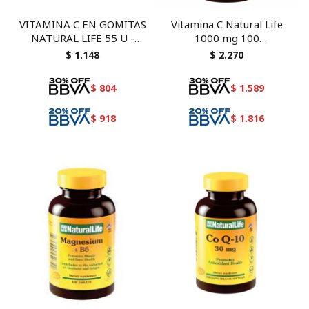
VITAMINA C EN GOMITAS
Vitamina C Natural Life
NATURAL LIFE 55 U -
1000 mg 100
suplemento en caramelos
comprimidos
$
1.148
$
2.270
$
804
$
1.589
$
918
$
1.816