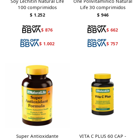
Soy Lechitin Natural Life
One Polivitaminico Natural
100 comprimidos
Life 30 comprimidos
$
1.252
$
946
$
876
$
662
$
1.002
$
757
Super Antioxidante
VITA C PLUS 60 CAP -