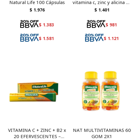
Natural Life 100 Cápsulas
vitamina c, zinc y alicina de
aceite de ajo
$
1.976
$
1.401
$
1.383
$
981
$
1.581
$
1.121
VITAMINA C + ZINC + B2 x
NAT MULTIVITAMINAS 60
20 EFERVESCENTES –
GOM 2X1