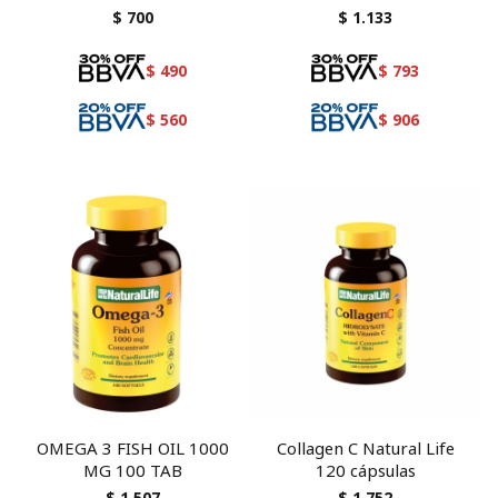
Refuerzo Inmune y
$
700
$
1.133
Energía
$
490
$
793
$
560
$
906
OMEGA 3 FISH OIL 1000
Collagen C Natural Life
MG 100 TAB
120 cápsulas
$
1.507
$
1.752