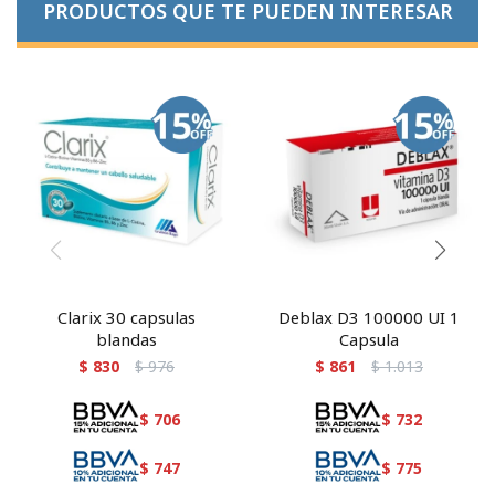
PRODUCTOS QUE TE PUEDEN INTERESAR
Clarix 30 capsulas
Deblax D3 100000 UI 1
blandas
Capsula
$
830
$
976
$
861
$
1.013
$
706
$
732
$
747
$
775