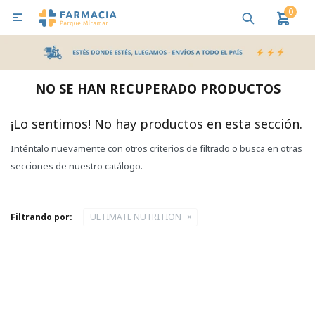
0

MI CUENTA
Bebes y Maternidad
Cuidado Personal
Salud
Nutr
NO SE HAN RECUPERADO PRODUCTOS
Pañales y Toallitas
¡Lo sentimos! No hay productos en esta sección.
Inténtalo nuevamente con otros criterios de filtrado o busca en otras
Lactancia y Nutrición
secciones de nuestro catálogo.
Higiene y Bienestar
Filtrando por:
ULTIMATE NUTRITION