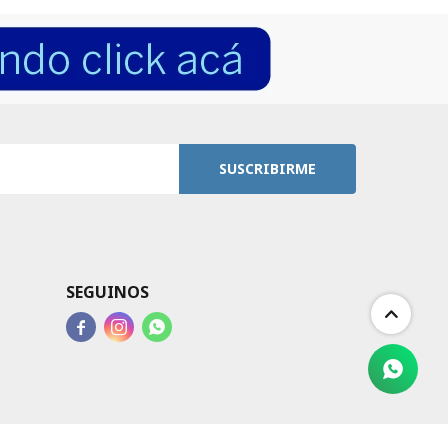
SUSCRIBIRME
SEGUINOS


