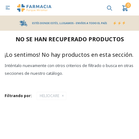
0

MI CUENTA
Bebes y Maternidad
Cuidado Personal
Salud
Nutr
NO SE HAN RECUPERADO PRODUCTOS
Pañales y Toallitas
¡Lo sentimos! No hay productos en esta sección.
Inténtalo nuevamente con otros criterios de filtrado o busca en otras
Lactancia y Nutrición
secciones de nuestro catálogo.
Higiene y Bienestar
Filtrando por:
HELIOCARE