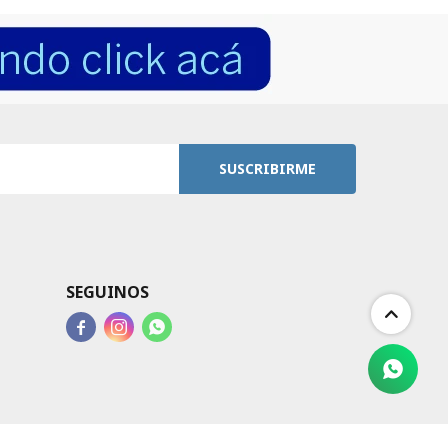
SUSCRIBIRME
SEGUINOS


