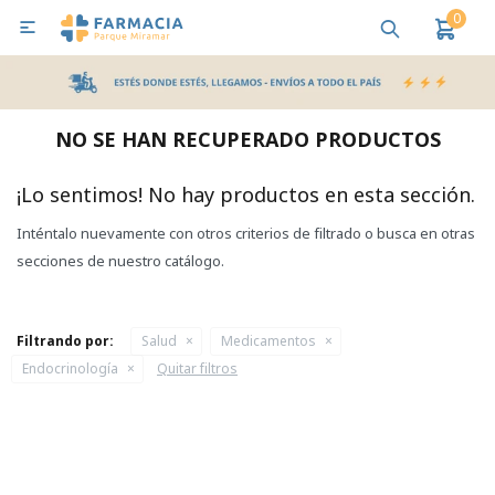
0

MI CUENTA
Bebes y Maternidad
Cuidado Personal
Salud
Nutr
NO SE HAN RECUPERADO PRODUCTOS
Pañales y Toallitas
¡Lo sentimos! No hay productos en esta sección.
Inténtalo nuevamente con otros criterios de filtrado o busca en otras
Lactancia y Nutrición
secciones de nuestro catálogo.
Higiene y Bienestar
Filtrando por:
Salud
Medicamentos
Endocrinología
Quitar filtros