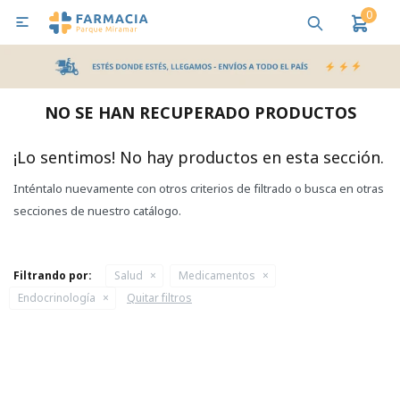
0

MI CUENTA
Bebes y Maternidad
Cuidado Personal
Salud
Nutr
NO SE HAN RECUPERADO PRODUCTOS
Pañales y Toallitas
¡Lo sentimos! No hay productos en esta sección.
Inténtalo nuevamente con otros criterios de filtrado o busca en otras
Lactancia y Nutrición
secciones de nuestro catálogo.
Higiene y Bienestar
Filtrando por:
Salud
Medicamentos
Endocrinología
Quitar filtros