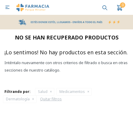
0

MI CUENTA
Bebes y Maternidad
Cuidado Personal
Salud
Nutr
NO SE HAN RECUPERADO PRODUCTOS
Pañales y Toallitas
¡Lo sentimos! No hay productos en esta sección.
Inténtalo nuevamente con otros criterios de filtrado o busca en otras
Lactancia y Nutrición
secciones de nuestro catálogo.
Higiene y Bienestar
Filtrando por:
Salud
Medicamentos
Dermatología
Quitar filtros