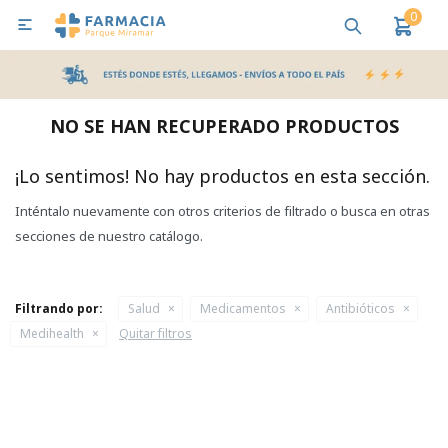
0

MI CUENTA
Bebes y Maternidad
Cuidado Personal
Salud
Nutr
NO SE HAN RECUPERADO PRODUCTOS
Pañales y Toallitas
¡Lo sentimos! No hay productos en esta sección.
Inténtalo nuevamente con otros criterios de filtrado o busca en otras
Lactancia y Nutrición
secciones de nuestro catálogo.
Higiene y Bienestar
Filtrando por:
Salud
Medicamentos
Antibióticos
Medihealth
Quitar filtros