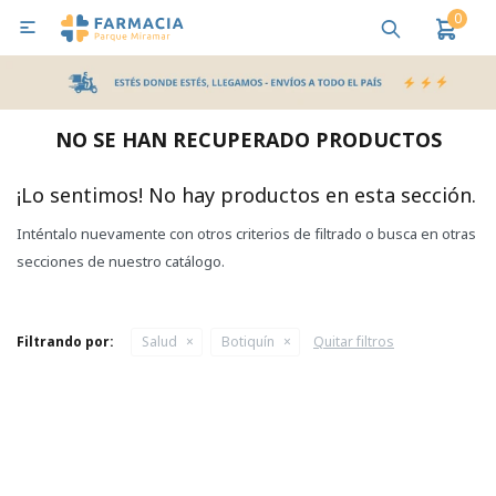
0

MI CUENTA
Bebes y Maternidad
Cuidado Personal
Salud
Nutr
NO SE HAN RECUPERADO PRODUCTOS
Pañales y Toallitas
¡Lo sentimos! No hay productos en esta sección.
Inténtalo nuevamente con otros criterios de filtrado o busca en otras
Lactancia y Nutrición
secciones de nuestro catálogo.
Higiene y Bienestar
Filtrando por:
Salud
Botiquín
Quitar filtros