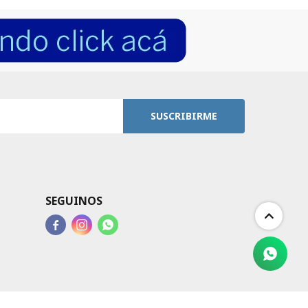
SUSCRIBIRME
SEGUINOS


