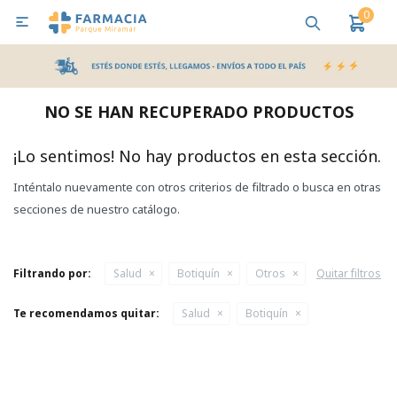
0

MI CUENTA
Bebes y Maternidad
Cuidado Personal
Salud
Nutr
NO SE HAN RECUPERADO PRODUCTOS
Pañales y Toallitas
¡Lo sentimos! No hay productos en esta sección.
Inténtalo nuevamente con otros criterios de filtrado o busca en otras
Lactancia y Nutrición
secciones de nuestro catálogo.
Higiene y Bienestar
Filtrando por:
Salud
Botiquín
Otros
Quitar filtros
Te recomendamos quitar:
Salud
Botiquín