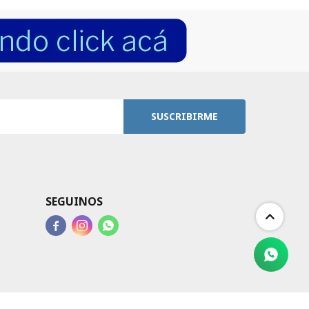
SUSCRIBIRME
SEGUINOS


