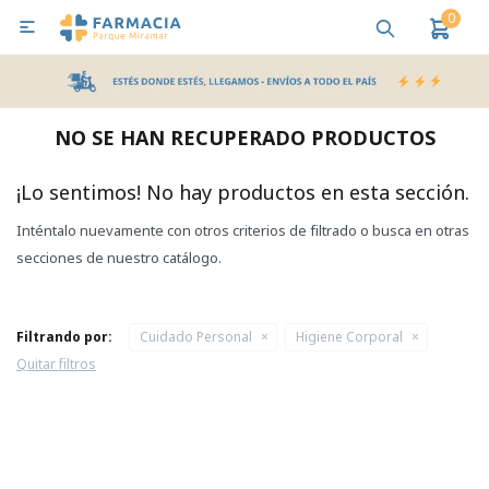
0

MI CUENTA
Bebes y Maternidad
Cuidado Personal
Salud
Nutr
NO SE HAN RECUPERADO PRODUCTOS
Pañales y Toallitas
¡Lo sentimos! No hay productos en esta sección.
Inténtalo nuevamente con otros criterios de filtrado o busca en otras
Lactancia y Nutrición
secciones de nuestro catálogo.
Higiene y Bienestar
Filtrando por:
Cuidado Personal
Higiene Corporal
Quitar filtros