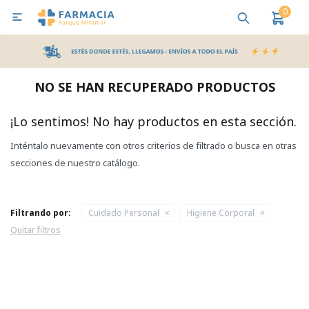
0

MI CUENTA
Bebes y Maternidad
Cuidado Personal
Salud
Nutr
NO SE HAN RECUPERADO PRODUCTOS
Pañales y Toallitas
¡Lo sentimos! No hay productos en esta sección.
Inténtalo nuevamente con otros criterios de filtrado o busca en otras
Lactancia y Nutrición
secciones de nuestro catálogo.
Higiene y Bienestar
Filtrando por:
Cuidado Personal
Higiene Corporal
Quitar filtros