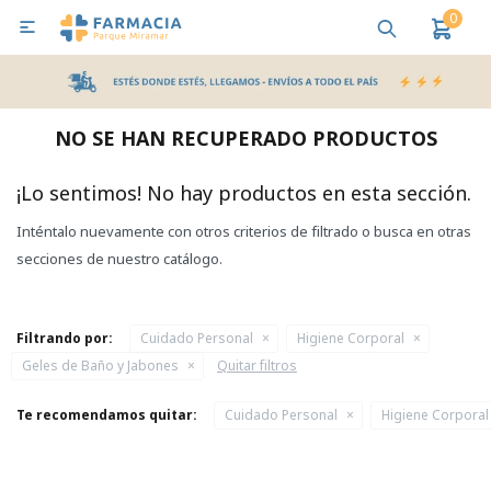
0

MI CUENTA
Bebes y Maternidad
Cuidado Personal
Salud
Nutr
NO SE HAN RECUPERADO PRODUCTOS
Pañales y Toallitas
¡Lo sentimos! No hay productos en esta sección.
Inténtalo nuevamente con otros criterios de filtrado o busca en otras
Lactancia y Nutrición
secciones de nuestro catálogo.
Higiene y Bienestar
Filtrando por:
Cuidado Personal
Higiene Corporal
Geles de Baño y Jabones
Quitar filtros
Te recomendamos quitar:
Cuidado Personal
Higiene Corporal