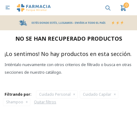
0

MI CUENTA
Bebes y Maternidad
Cuidado Personal
Salud
Nutr
NO SE HAN RECUPERADO PRODUCTOS
Pañales y Toallitas
¡Lo sentimos! No hay productos en esta sección.
Inténtalo nuevamente con otros criterios de filtrado o busca en otras
Lactancia y Nutrición
secciones de nuestro catálogo.
Higiene y Bienestar
Filtrando por:
Cuidado Personal
Cuidado Capilar
Shampoo
Quitar filtros