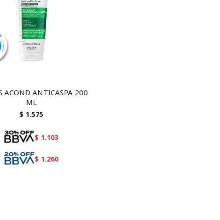
S ACOND ANTICASPA 200
ML
$
1.575
$
1.103
$
1.260