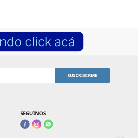
SUSCRIBIRME
SEGUINOS


