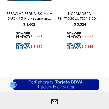
EFFACLAR SERUM 30 ML +
NORMADERM
DUO+ 15 ML - rutina anti
PHYTOSOLUTIONS 50 ML
acné con necessaire de
+ NORMADERM
$
4.602
$
3.324
regalo
THERMALE GEL
LIMPIADOR 50 ML
$
3.221
$
2.327
$
3.682
$
2.659