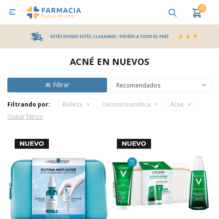
0

MI CUENTA
Bebes y Maternidad
Cuidado Personal
Salud
Nutr
ACNÉ EN NUEVOS
Pañales y Toallitas
Recomendados
Filtrando por:
Belleza
Dermocosmética
Acné
Lactancia y Nutrición
Quitar filtros
Higiene y Bienestar