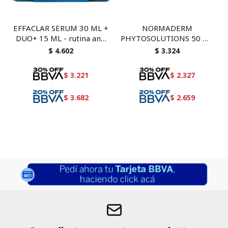
EFFACLAR SERUM 30 ML +
NORMADERM
DUO+ 15 ML - rutina anti
PHYTOSOLUTIONS 50 ML
acné con necessaire de
+ NORMADERM
$
4.602
$
3.324
regalo
THERMALE GEL
LIMPIADOR 50 ML
$
3.221
$
2.327
$
3.682
$
2.659