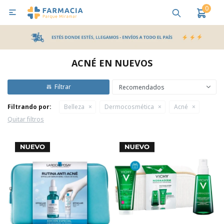
0

MI CUENTA
Bebes y Maternidad
Cuidado Personal
Salud
Nutr
ACNÉ EN NUEVOS
Pañales y Toallitas
Recomendados
Filtrando por:
Belleza
Dermocosmética
Acné
Lactancia y Nutrición
Quitar filtros
Higiene y Bienestar