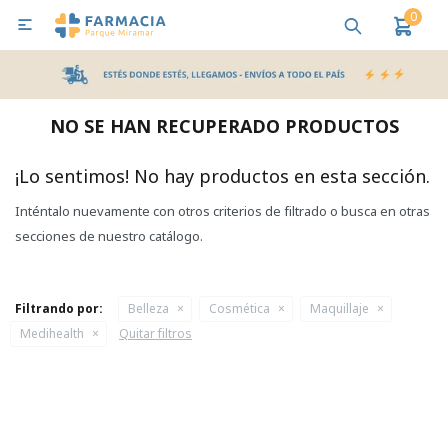
0

MI CUENTA
Bebes y Maternidad
Cuidado Personal
Salud
Nutr
NO SE HAN RECUPERADO PRODUCTOS
Pañales y Toallitas
¡Lo sentimos! No hay productos en esta sección.
Inténtalo nuevamente con otros criterios de filtrado o busca en otras
Lactancia y Nutrición
secciones de nuestro catálogo.
Higiene y Bienestar
Filtrando por:
Belleza
Cosmética
Maquillaje
Medihealth
Quitar filtros