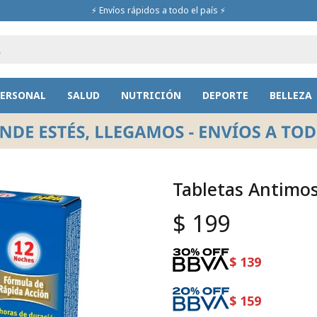
⚡ Envíos rápidos a todo el país ⚡
PERSONAL
SALUD
NUTRICIÓN
DEPORTE
BELLEZA
Tabletas Antimos
$
199
$
139
$
159