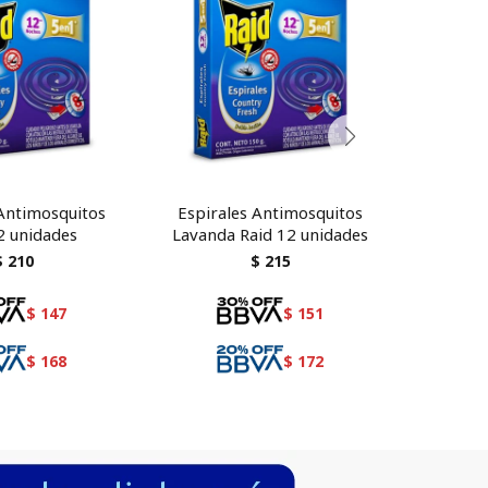
 Antimosquitos
Espirales Antimosquitos
Zig Za
2 unidades
Lavanda Raid 12 unidades
$
210
$
215
$
147
$
151
$
168
$
172