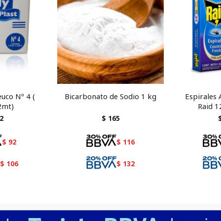
uco Nº 4 (
Bicarbonato de Sodio 1 kg
Espirales
2mt)
Raid 1
2
$
165
$
92
$
116
$
106
$
132