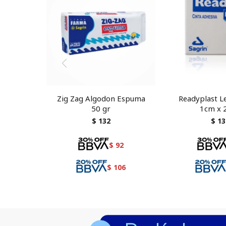
Zig Zag Algodon Espuma
Readyplast Le
50 gr
1cm x 
$
132
$
13
$
92
$
106