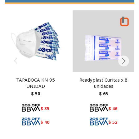
TAPABOCA KN 95
Readyplast Curitas x 8
UNIDAD
unidades
$
50
$
65
$
35
$
46
$
40
$
52